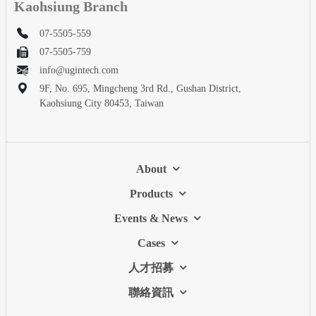
Kaohsiung Branch
07-5505-559
07-5505-759
info@ugintech.com
9F, No. 695, Mingcheng 3rd Rd., Gushan District,
Kaohsiung City 80453, Taiwan
About
Products
Events & News
Cases
人才招募
聯絡資訊