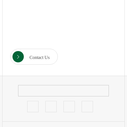
臺灣皮膚科醫學會第50屆年會
Oct 15, 2024
台灣醫用雷射光電學會2024年秋季學術研討會
Aug 29, 2024
Contact Us
第30屆秋季美容醫學國際學術研討會
Jun 26, 2024
第39屆台灣微整形美容醫學會研討會暨會員大會
May 02, 2024
AMWC TDAC-Asia