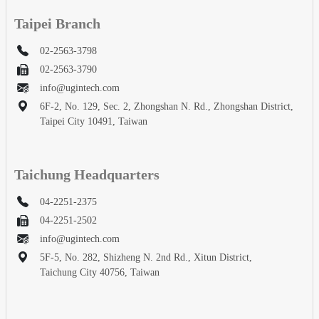
Taipei Branch
Apr 03, 2024
02-2563-3798
第29次春季美容醫學國際學術研討會
02-2563-3790
info@ugintech.com
6F-2, No. 129, Sec. 2, Zhongshan N. Rd., Zhongshan District,
Taipei City 10491, Taiwan
Taichung Headquarters
04-2251-2375
04-2251-2502
info@ugintech.com
5F-5, No. 282, Shizheng N. 2nd Rd., Xitun District,
Taichung City 40756, Taiwan