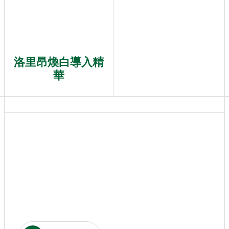
洛里昂煥白導入精
華