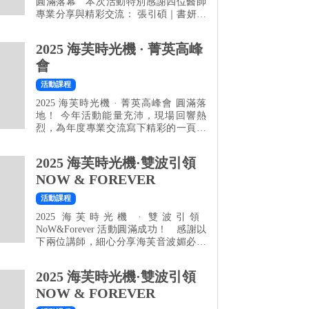
圓滿落幕 本次活動特別感謝四位醫師
專業分享與精彩交流： 張引碩｜書妍診
所 醫師 黃彥愷｜朝沐和安診所 醫師 洪
芝晨｜姿晨健康美學診所 醫師 劉康瑩｜
2025 海芙時光機 · 菁英高峰
淨妍醫美診所 醫師 透過醫師們豐富的
臨床經驗與實務案例，讓更多人深入了
會
解 「海芙音波媚必提」與「海芙電音雙
活動課程
波」的應用 已不再侷限於臉部，而是延
伸至全身療程，打造更精準、更全面
2025 海芙時光機 · 菁英高峰會 圓滿落
的...
地！ 今年活動能量充沛，現場回響熱
烈，為年度專業交流寫下精彩的一頁。
特別感謝座長與六位講師，在繁忙的臨
床與工作行程中撥冗準備，與台下 250
2025 海芙時光機·雙波引領
位來賓分享第一線的臨床經驗與專業觀
點，讓本次論壇內容更具深度與實質價
NOW & FOREVER
值。 蔡仁雨｜蔡仁雨皮膚科 院長 李杰
活動課程
年｜杰膚美皮膚專科診所 醫師 楊仕安｜
粹究美學診所 醫師 王彥文｜琢妍醫美診
2025 海芙時光機 · 雙波引領
所 醫師 王筱涵｜卓越皮...
NoW&Forever 活動圓滿成功！ 感謝以
下兩位講師，細心分享海芙音波媚必提
與海芙電波的個人使用心得及療程規
劃： 琢妍醫美診所 王彥文 院長 -《海芙
2025 海芙時光機·雙波引領
音波媚必提-從輪廓到膚況的多層次應
用》 雅丰絲漾生髮診所 陳昱璁 院長-
NOW & FOREVER
《高端舒適療程的新標準-海芙電波如何