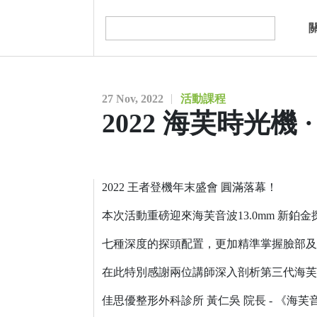
27 Nov, 2022
活動課程
2022 海芙時光機 
2022 王者登機年末盛會 圓滿落幕！
本次活動重磅迎來海芙音波13.0mm 新
七種深度的探頭配置，更加精準掌握臉部及
在此特別感謝兩位講師深入剖析第三代海芙
佳思優整形外科診所 黃仁吳 院長 - 《海