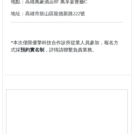
地點：高雄萬豪酒店8F 萬享宴會廳C
地址：高雄市鼓山區龍德新路222號
*本次僅限優擎科技合作診所從業人員參加，報名方
式採
預約實名制
，詳情請聯繫負責業務。