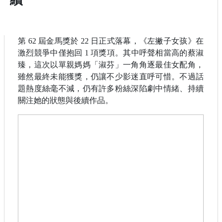
第 62 屆金馬獎於 22 日正式落幕，《左撇子女孩》在
激烈競爭中僅抱回 1 項獎項。其中呼聲相當高的蔡淑
臻，這次以單親媽媽「淑芬」一角角逐最佳女配角，
雖然最終未能獲獎，仍讓不少影迷直呼可惜。不過話
題熱度絲毫不減，仍有許多粉絲深陷劇中情緒、持續
關注她的狀態與後續作品。