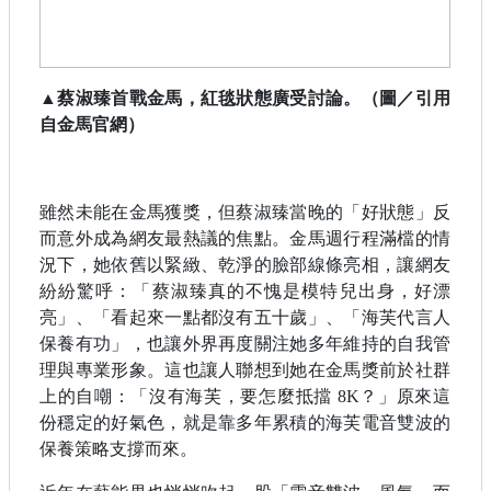
▲蔡淑臻首戰金馬，紅毯狀態廣受討論。（圖／引用
自金馬官網）
雖然未能在金馬獲獎，但蔡淑臻當晚的「好狀態」反
而意外成為網友最熱議的焦點。金馬週行程滿檔的情
況下，她依舊以緊緻、乾淨的臉部線條亮相，讓網友
紛紛驚呼：「蔡淑臻真的不愧是模特兒出身，好漂
亮」、「看起來一點都沒有五十歲」、「海芙代言人
保養有功」，也讓外界再度關注她多年維持的自我管
理與專業形象。這也讓人聯想到她在金馬獎前於社群
上的自嘲：「沒有海芙，要怎麼抵擋 8K？」原來這
份穩定的好氣色，就是靠多年累積的海芙電音雙波的
保養策略支撐而來。