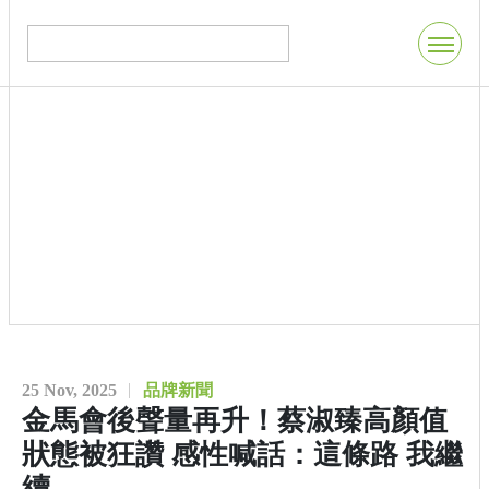
25 Nov, 2025
品牌新聞
金馬會後聲量再升！蔡淑臻高顏值
狀態被狂讚 感性喊話：這條路 我繼
續