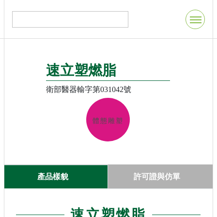
速立塑燃脂
衛部醫器輸字第031042號
體態雕塑
產品樣貌
許可證與仿單
速立塑燃脂