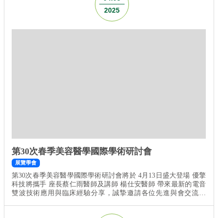
2025.05.03(六)-2025.05.04(日) 地點｜台北國際會議中心 TI...
2025
第30次春季美容醫學國際學術研討會
展覽學會
第30次春季美容醫學國際學術研討會將於 4月13日盛大登場 優擎
科技將攜手 座長蔡仁雨醫師及講師 楊仕安醫師 帶來最新的電音
雙波技術應用與臨床經驗分享，誠摯邀請各位先進與會交流。
⠀⠀ 時間｜2025.04.13 地點｜華南銀行國際會議中心 2F 攤位｜
A03-A05 衛星演講時段： 主題｜《從標準化到客製化：海芙電