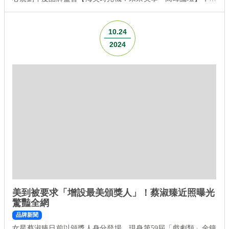
盼與各位來賓分享。 這場活動將由蔡仁雨皮膚科診所 蔡仁雨 院
長 擔任座長，並邀請琢妍醫美診所 王彥文 院長、卓越皮膚科兒
科聯合診所 王筱涵 院長、 杰膚美皮膚專科診所 李杰年 院長 及
10.24
粹究美學診所 楊仕安 院長，帶...
2024
美到被要求「增設最美頒獎人」！蔡淑臻近照曝光
驚豔全網
品牌新聞
女星蔡淑臻日前以頒獎人身分登場，現身第59屆「戲劇類」金鐘