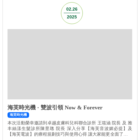
訊與實際操作心得！ ⠀⠀ 時間｜2025.03.30 08:30-17:40 地點｜華
南銀行國際會議中心 2F 攤位｜28-29
02.26
2025
海芙時光機 · 雙波引領 Now & Forever
海芙時光機
本次活動榮幸邀請到卓越皮膚科兒科聯合診所 王筱涵 院長 及 雅
丰絲漾生髮診所陳昱璁 院長 深入分享【海芙音波媚必提】及
【海芙電波】的療程規劃技巧與使用心得 讓大家能更全面了解品
牌運用、療程應用，並在診所經營與客戶服務上獲得更大成效！