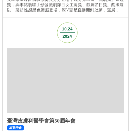
獎，與李銘順聯手頒發戲劇節目女主角獎、戲劇節目獎。蔡淑臻
以一襲超性感黑色禮服登場，深V更是直接開到肚臍，還展現出
傲人美腿，不僅如此，更是以超甜笑容收服了所有觀眾，甚至有
網友嗨喊：「應該增設最美頒獎人！」 ▲蔡淑臻與李銘順擔任金
鐘獎頒獎人成為全場目光焦點。（圖／三立提供） 蔡淑臻月初才
10.24
亮相出席「海芙電音雙波」代言記者會，採訪...
2024
臺灣皮膚科醫學會第50屆年會
展覽學會