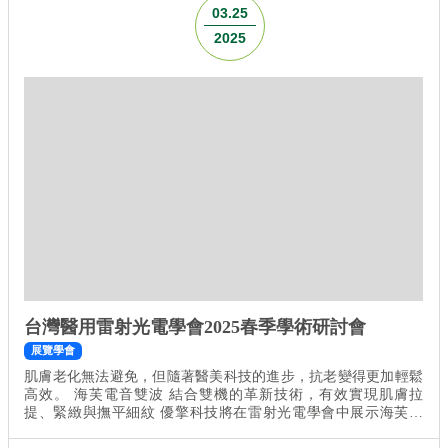
音雙波的多效臨床應用》 座長｜蔡仁雨皮膚科診所 蔡仁雨 醫師
03.25
講師｜粹究美學診所 楊仕安...
2025
台灣醫用雷射光電學會2025春季學術研討會
展覽學會
肌膚老化無法避免，但隨著醫美科技的進步，抗老變得更加輕鬆
高效。 海芙電音雙波 結合雙機的革新技術，有效實現肌膚拉
提、緊緻與撫平細紋 優擎科技將在雷射光電學會中展示海芙電
波 、海芙音波媚必提 ，誠摯邀請您蒞臨交流，了解更多專業資