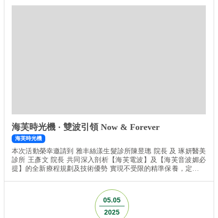
海芙時光機 · 雙波引領 Now & Forever
海芙時光機
本次活動榮幸邀請到 雅丰絲漾生髮診所陳昱璁 院長 及 琢妍醫美
診所 王彥文 院長 共同深入剖析【海芙電波】及【海芙音波媚必
提】的全新療程規劃及技術優勢 實現不受限的精準保養，定義未
來美麗的每一種可能！ 日期：2025年06月22日（日） 時間：
13:30–16:30 地點：台中日月千禧酒店 B2千禧宴會廳 地址：台中
市西屯區市政路77號（捷運水安宮站步行約9分鐘） *本次僅限優
05.05
擎科技合作診所從業人員參加，報...
2025