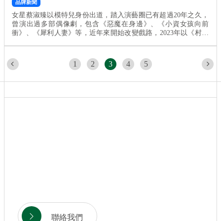
品牌新聞
女星蔡淑臻以模特兒身份出道，踏入演藝圈已有超過20年之久，
曾演出過多部偶像劇，包含《惡魔在身邊》、《小資女孩向前
衝》、《犀利人妻》等，近年來開始改變戲路，2023年以《村裡
來了個暴走女外科》奪得金鐘視后寶座。 ▲蔡淑臻以《村裡來了
個暴走女外科》奪得金鐘視后。（圖／記者李毓康攝） 蔡淑臻奪
下《村裡來了個暴走女外科》金鐘最佳女主角後，也著手第二季
1
2
3
4
5
的製作，坦承劇本依舊還在修改階段，雖然近...
聯絡我們