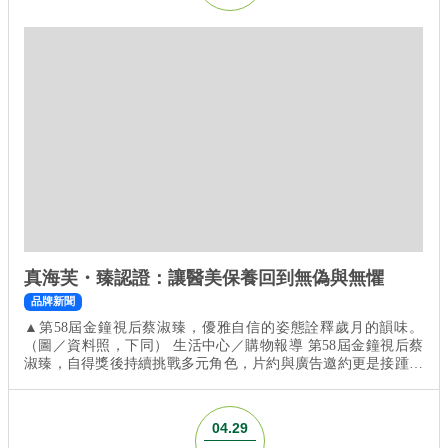
真海芙・臻認證：讓醫美保養回到無偽與無懼
品牌新聞
▲第58屆金鐘視后蔡淑臻，優雅自信的姿態詮釋歲月的韻味。
（圖／資料照，下同） 生活中心／購物報導 第58屆金鐘視后蔡
淑臻，自得獎後持續挑戰多元角色，片約與廣告邀約更是接踵而
至。她憑藉沉穩大器的氣場與多年累積的演技厚度，華麗完成從
「時尚女神」到「金鐘視后」的完美進化。日前，蔡淑臻正式步
入「五字頭」的行列，許多網友都認為她的狀態好得讓人完全看
04.29
不出。雖然年齡邁入新階段，她依舊維持自己的節...