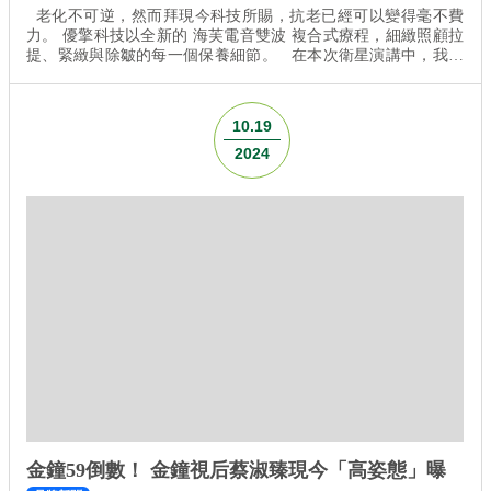
老化不可逆，然而拜現今科技所賜，抗老已經可以變得毫不費
力。 優擎科技以全新的 海芙電音雙波 複合式療程，細緻照顧拉
提、緊緻與除皺的每一個保養細節。 在本次衛星演講中，我們
榮幸邀請到 蔡仁雨皮膚診所 蔡仁雨 院長 擔任座長，並由杰膚美
皮膚專科診所 李杰年 院長 擔任講師， 深入探討非侵入式療程的
未來趨勢，誠摯敬邀各位醫師一同參與！ 同時，我們也將於下週
10.19
的皮膚科醫學會展出海...
2024
金鐘59倒數！ 金鐘視后蔡淑臻現今「高姿態」曝