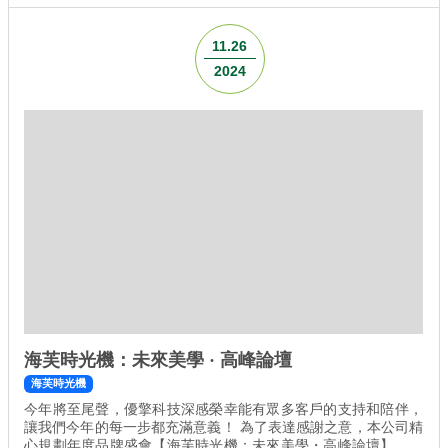
日期：2025年03月09日（日） 時間：13:30–16:20 地點：高雄萬
豪酒店 8F 萬享宴會廳C 地址：高雄市鼓山區龍德新路222號 *本
11.26
次僅限優擎科技合作診所...
2024
海芙時光機：未來美學 · 高峰論壇
海芙時光機
今年將至尾聲，優擎科技深感榮幸能有眾多客戶的支持和陪伴，
讓我們今年的每一步都充滿意義！ 為了表達感謝之意，本公司精
心規劃年度品牌盛會【海芙時光機：未來美學・高峰論壇】，期