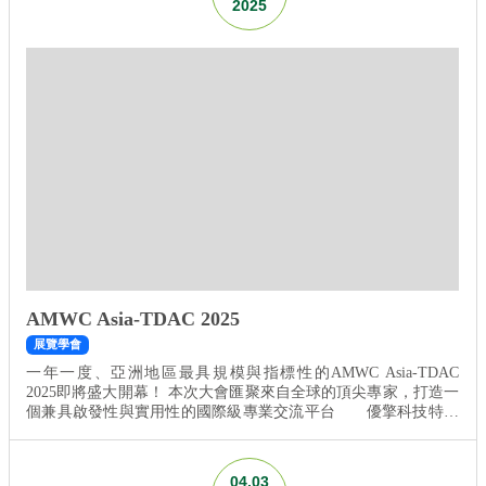
2025
AMWC Asia-TDAC 2025
展覽學會
一年一度、亞洲地區最具規模與指標性的AMWC Asia-TDAC
2025即將盛大開幕！ 本次大會匯聚來自全球的頂尖專家，打造一
個兼具啟發性與實用性的國際級專業交流平台 ⠀⠀ 優擎科技特別
邀請座長蔡仁雨醫師與兩位講師 王筱涵醫師 陳昱璁醫師 現場分
享自己對於「海芙音波媚必提」與「海芙電波」在療程應用、科
技創新與市場趨勢上的見解 ⠀⠀ 日期｜
04.03